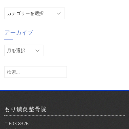
カ
テ
ゴ
アーカイブ
リ
ー
ア
ー
カ
イ
検
ブ
索:
もり鍼灸整骨院
〒603-8326