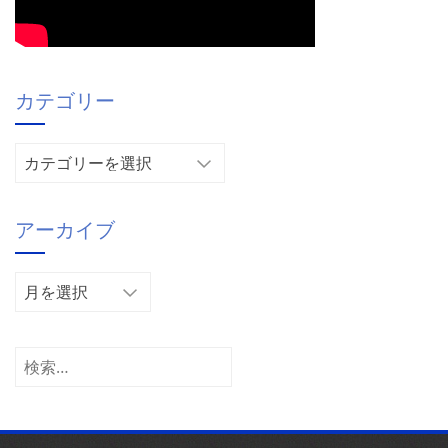
カテゴリー
カ
テ
ゴ
アーカイブ
リ
ー
ア
ー
カ
イ
検
ブ
索: