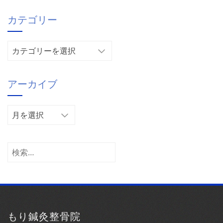
カテゴリー
カ
テ
ゴ
アーカイブ
リ
ー
ア
ー
カ
イ
検
ブ
索:
もり鍼灸整骨院