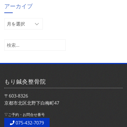
アーカイブ
リ
ー
ア
ー
カ
イ
検
ブ
索:
もり鍼灸整骨院
〒603-8326
京都市北区北野下白梅町47
▽ご予約・お問合せ番号
075-432-7079