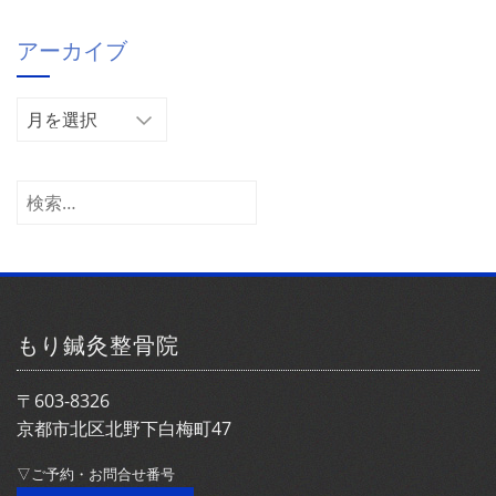
ゴ
アーカイブ
リ
ー
ア
ー
カ
イ
検
ブ
索:
もり鍼灸整骨院
〒603-8326
京都市北区北野下白梅町47
▽ご予約・お問合せ番号