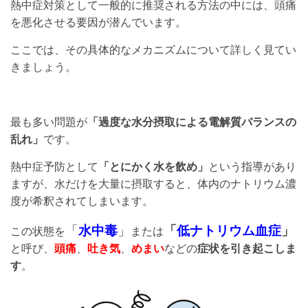
熱中症対策として一般的に推奨される方法の中には、頭痛
を悪化させる要因が潜んでいます。
ここでは、その具体的なメカニズムについて詳しく見てい
きましょう。
最も多い問題が
「過度な水分摂取による電解質バランスの
乱れ」
です。
熱中症予防として
「とにかく水を飲め」
という指導があり
ますが、水だけを大量に摂取すると、体内のナトリウム濃
度が希釈されてしまいます。
「
水中毒
」
「
低ナトリウム血症
」
この状態を
または
と呼び、
頭痛
、
吐き気
、
めまい
などの
症状を引き起こしま
す
。