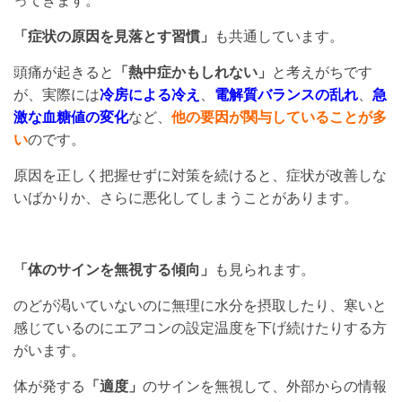
ってきます。
「症状の原因を見落とす習慣」
も共通しています。
頭痛が起きると
「熱中症かもしれない」
と考えがちです
が、実際には
冷房による冷え
、
電解質バランスの乱れ
、
急
激な血糖値の変化
など、
他の要因が関与していることが多
い
のです。
原因を正しく把握せずに対策を続けると、症状が改善しな
いばかりか、さらに悪化してしまうことがあります。
「体のサインを無視する傾向」
も見られます。
のどが渇いていないのに無理に水分を摂取したり、寒いと
感じているのにエアコンの設定温度を下げ続けたりする方
がいます。
体が発する
「適度」
のサインを無視して、外部からの情報