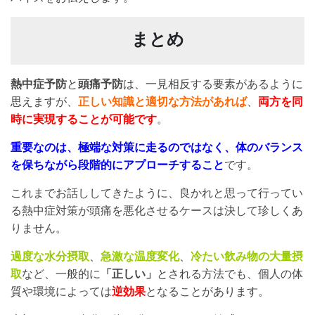
まとめ
熱中症予防
と
頭痛予防
は、一見相反する要素があるように
思えますが、
正しい知識と適切な方法があれば
、
両方を同
時に実現することが可能です
。
重要なのは、極端な対策に走るのではなく、体のバランス
を保ちながら段階的にアプローチすること
です。
これまでお話ししてきたように、良かれと思って行ってい
る熱中症対策が頭痛を悪化させるケースは決して珍しくあ
りません。
過度な水分摂取
、
急激な温度変化
、
冷たい飲み物の大量摂
取
など、一般的に
「正しい」
とされる方法でも、個人の体
質や環境によっては
逆効果
となることがあります。