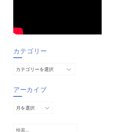
カテゴリー
カ
テ
ゴ
アーカイブ
リ
ー
ア
ー
カ
イ
検