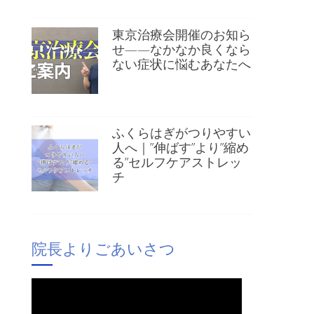
東京治療会開催のお知ら
せ——なかなか良くなら
ない症状に悩むあなたへ
ふくらはぎがつりやすい
人へ｜”伸ばす”より”縮め
る”セルフケアストレッ
チ
院長よりごあいさつ