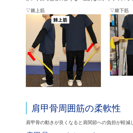
▽棘上筋
▽棘下筋
肩甲骨周囲筋の柔軟性
肩甲骨の動きが良くなると肩関節への負担が軽減