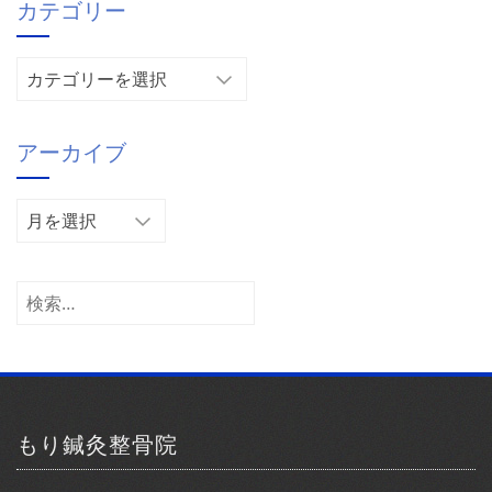
カテゴリー
カ
テ
ゴ
アーカイブ
リ
ー
ア
ー
カ
イ
検
ブ
索:
もり鍼灸整骨院