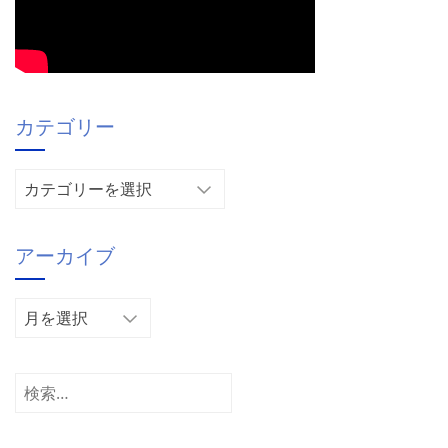
カテゴリー
カ
テ
ゴ
アーカイブ
リ
ー
ア
ー
カ
イ
検
ブ
索: