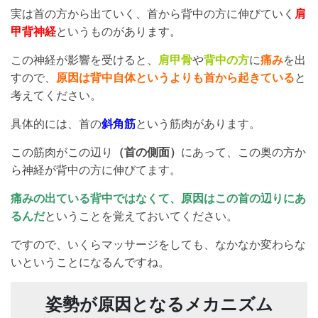
実は首の方から出ていく、首から背中の方に伸びていく
肩
甲背神経
というものがあります。
この神経が影響を受けると、
肩甲骨
や
背中の方
に
痛み
を出
すので、
原因は背中自体というよりも首から起きている
と
考えてください。
具体的には、首の
斜角筋
という筋肉があります。
この筋肉がこの辺り
（首の側面）
にあって、この奥の方か
ら神経が背中の方に伸びてます。
痛みの出ている背中ではなくて、原因はこの首の辺りにあ
るんだ
ということを覚えておいてください。
ですので、いくらマッサージをしても、なかなか変わらな
いということになるんですね。
姿勢が原因となるメカニズム