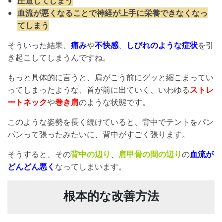
圧迫してしまう
血流が悪くなることで神経が上手に栄養できなくなっ
てしまう
そういった結果、
痛み
や
不快感
、
しびれのような症状
を引
き起こしてしまうんですね。
もっと具体的に言うと、肩がこう前にグッと縮こまってい
ってしまったような、首が前に出ていく、いわゆる
ストレ
ートネック
や
巻き肩
のような状態です。
このような姿勢を長く続けていると、背中でテントをパン
パンって張ったみたいに、背中がすごく張ります。
そうすると、その
背中の辺り
、
肩甲骨の間の辺り
の
血流が
どんどん悪く
なってしまいます。
根本的な改善方法