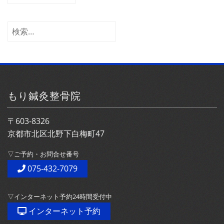
ー
カ
イ
検
ブ
索:
もり鍼灸整骨院
〒603-8326
京都市北区北野下白梅町47
▽ご予約・お問合せ番号
075-432-7079
▽インターネット予約24時間受付中
インターネット予約