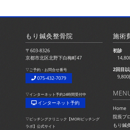
もり鍼灸整骨院
施術
〒603-8326
初診
京都市北区北野下白梅町47
14,
2回目以
▽ご予約・お問合せ番号
9,8
075-432-7079
MEN
▽インターネット予約24時間受付中
インターネット予約
Home
院長プ
▽ピッチングクリニック【MORIピッチング
もり鍼
ラボ】公式サイト