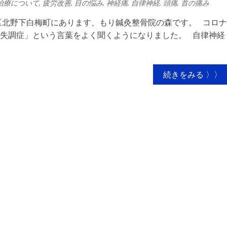
治療について
,
疲労改善
,
目の悩み
,
神経痛
,
自律神経
,
頭痛
,
首の痛み
北野下白梅町にあります、もり鍼灸整骨院の森です。 コロナ
失調症」という言葉をよく聞くようになりました。 自律神経
続きをみる 〉〉