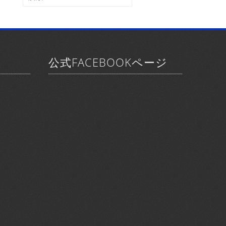
ブ
索:
公式FACEBOOKページ