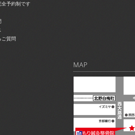
完全予約制です
間
ス
るご質問
MAP