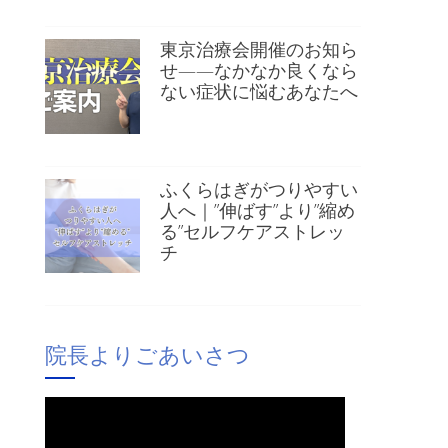
東京治療会開催のお知ら
せ——なかなか良くなら
ない症状に悩むあなたへ
ふくらはぎがつりやすい
人へ｜”伸ばす”より”縮め
る”セルフケアストレッ
チ
院長よりごあいさつ