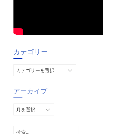
カテゴリー
カ
テ
ゴ
アーカイブ
リ
ー
ア
ー
カ
イ
検