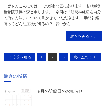
皆さんこんにちは。 京都市北区にあります、もり鍼灸
整骨院院長の森と申します。 今回は「肋間神経痛を自分
で治す方法」について書かせていただきます。 肋間神経
痛ってどんな症状が出るの？ 背中から…
続きをみる 〉〉
投
〈〈 前へ戻る
1
2
3
次へ進む 〉〉
稿
の
最近の投稿
ペ
ー
8月の診療日のお知らせ
ジ
送