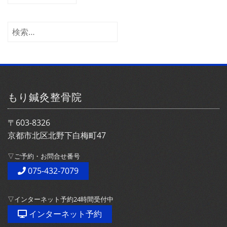
ー
カ
イ
検
ブ
索:
もり鍼灸整骨院
〒603-8326
京都市北区北野下白梅町47
▽ご予約・お問合せ番号
075-432-7079
▽インターネット予約24時間受付中
インターネット予約