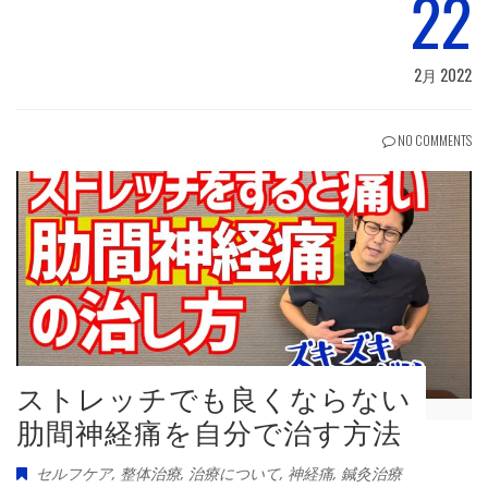
22
2月 2022
NO COMMENTS
ストレッチでも良くならない
肋間神経痛を自分で治す方法
セルフケア
,
整体治療
,
治療について
,
神経痛
,
鍼灸治療