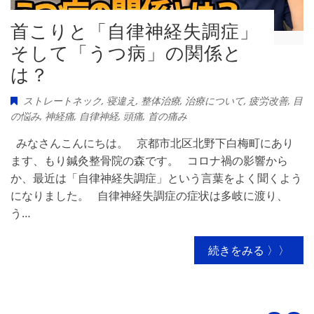
首こりと「自律神経失調症」
そして「うつ病」の関係と
は？
ストレートネック
,
寝違え
,
整体治療
,
治療について
,
疲労改善
,
目
の悩み
,
神経痛
,
自律神経
,
頭痛
,
首の痛み
みなさんこんにちは。 京都市北区北野下白梅町にあり
ます、もり鍼灸整骨院の森です。 コロナ禍の影響から
か、最近は「自律神経失調症」という言葉をよく聞くよう
になりました。 自律神経失調症の症状は多岐に渡り、
う…
続きをみる 〉〉