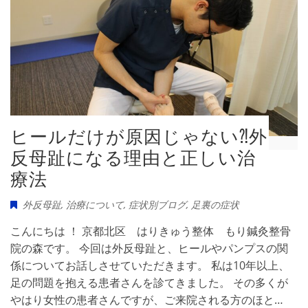
ヒールだけが原因じゃない⁈外
反母趾になる理由と正しい治
療法
外反母趾
,
治療について
,
症状別ブログ
,
足裏の症状
こんにちは ！ 京都北区 はりきゅう整体 もり鍼灸整骨
院の森です。 今回は外反母趾と、ヒールやパンプスの関
係についてお話しさせていただきます。 私は10年以上、
足の問題を抱える患者さんを診てきました。 その多くが
やはり女性の患者さんですが、ご来院される方のほと…