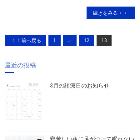
続きをみる 〉〉
投
〈〈 前へ戻る
1
…
12
13
稿
の
最近の投稿
ペ
ー
8月の診療日のお知らせ
ジ
送
り
寝苦しい夜に足がつって眠れない