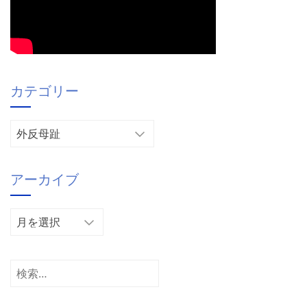
カテゴリー
カ
テ
ゴ
アーカイブ
リ
ー
ア
ー
カ
イ
検
ブ
索: