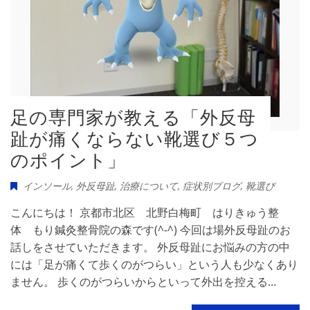
足の専門家が教える「外反母
趾が痛くならない靴選び５つ
のポイント」
インソール
,
外反母趾
,
治療について
,
症状別ブログ
,
靴選び
こんにちは！ 京都市北区 北野白梅町 はりきゅう整
体 もり鍼灸整骨院の森です(^-^) 今回は場外反母趾のお
話しをさせていただきます。 外反母趾にお悩みの方の中
には「足が痛くて歩くのがつらい」という人も少なくあり
ません。 歩くのがつらいからといって外出を控える…