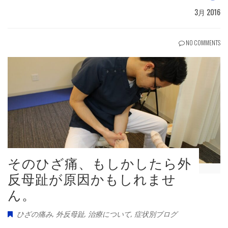
3月 2016
NO COMMENTS
そのひざ痛、もしかしたら外
反母趾が原因かもしれませ
ん。
ひざの痛み
,
外反母趾
,
治療について
,
症状別ブログ