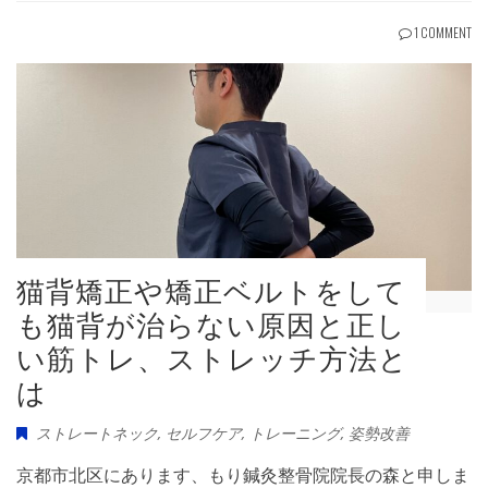
1 COMMENT
猫背矯正や矯正ベルトをして
も猫背が治らない原因と正し
い筋トレ、ストレッチ方法と
は
ストレートネック
,
セルフケア
,
トレーニング
,
姿勢改善
京都市北区にあります、もり鍼灸整骨院院長の森と申しま