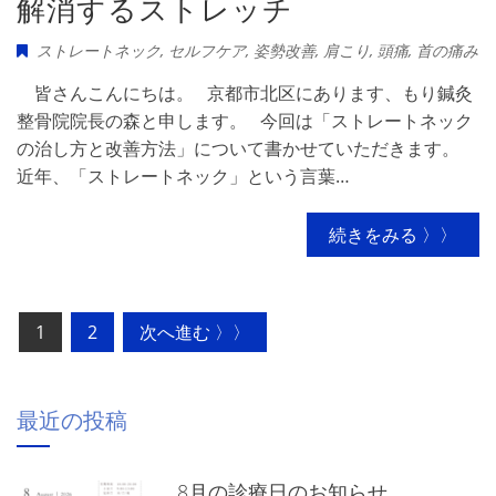
解消するストレッチ
ストレートネック
,
セルフケア
,
姿勢改善
,
肩こり
,
頭痛
,
首の痛み
皆さんこんにちは。 京都市北区にあります、もり鍼灸
整骨院院長の森と申します。 今回は「ストレートネック
の治し方と改善方法」について書かせていただきます。
近年、「ストレートネック」という言葉…
続きをみる 〉〉
投
1
2
次へ進む 〉〉
稿
の
最近の投稿
ペ
ー
8月の診療日のお知らせ