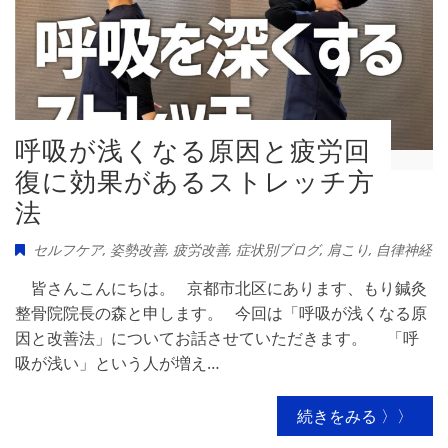
呼吸が浅くなる原因と疲労回
復に効果があるストレッチ方
法
セルフケア
,
姿勢改善
,
疲労改善
,
症状別ブログ
,
肩こり
,
自律神経
皆さんこんにちは。 京都市北区にあります、もり鍼灸
整骨院院長の森と申します。 今回は「呼吸が浅くなる原
因と改善法」についてお話させていただきます。 「呼
吸が浅い」という人が増え…
続きをみる 〉〉