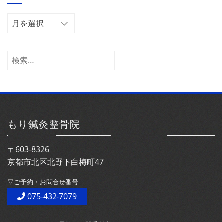
ー
ア
ー
カ
イ
検
ブ
索:
もり鍼灸整骨院
〒603-8326
京都市北区北野下白梅町47
▽ご予約・お問合せ番号
075-432-7079