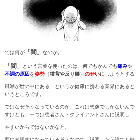
「闇」
では何が
なのか。
「闇」
という言葉を使ったのは、何でもかんでも
痛み
や
不調の原因
を
姿勢
（
猫背や反り腰
）
のせい
にしようとする
風潮が世の中にある、というか健康に携わる業界にあると
いうところです。
ではなぜそうなっているのか、これは想像でしかないんで
すけども、一つは患者さん・クライアントさんに説明し
やすいからではないかなと。
既に常識的になっている考えなので、説明したら誰でも納