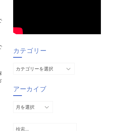
で
で
カテゴリー
カ
保
テ
方
ゴ
アーカイブ
リ
ー
ア
ー
カ
イ
検