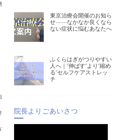
態
東京治療会開催のお知ら
せ——なかなか良くなら
ない症状に悩むあなたへ
。
ふくらはぎがつりやすい
人へ｜”伸ばす”より”縮め
る”セルフケアストレッ
チ
日
院長よりごあいさつ
け
な