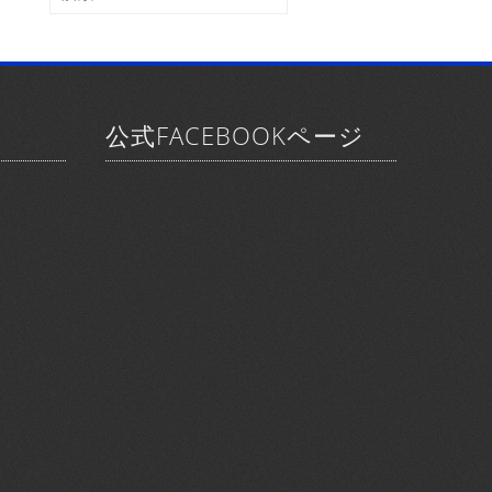
ブ
索:
公式FACEBOOKページ