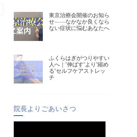
東京治療会開催のお知ら
せ——なかなか良くなら
ない症状に悩むあなたへ
ふくらはぎがつりやすい
人へ｜”伸ばす”より”縮め
る”セルフケアストレッ
チ
院長よりごあいさつ