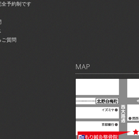
完全予約制です
間
ス
るご質問
MAP