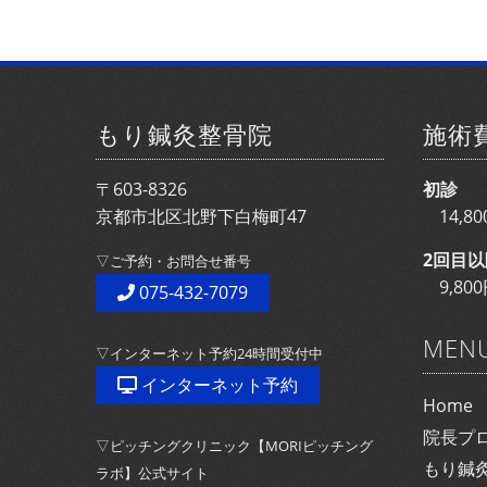
もり鍼灸整骨院
施術
〒603-8326
初診
京都市北区北野下白梅町47
14,
2回目以
▽ご予約・お問合せ番号
9,8
075-432-7079
MEN
▽インターネット予約24時間受付中
インターネット予約
Home
院長プ
▽ピッチングクリニック【MORIピッチング
もり鍼
ラボ】公式サイト