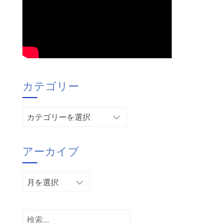
カテゴリー
カ
テ
ゴ
アーカイブ
リ
ー
ア
ー
カ
イ
検