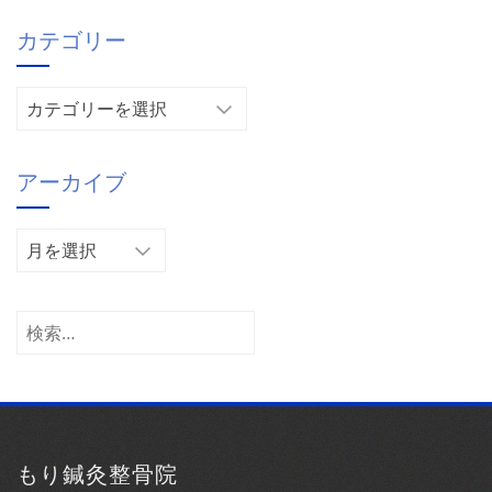
カテゴリー
カ
テ
ゴ
アーカイブ
リ
ー
ア
ー
カ
イ
検
ブ
索:
もり鍼灸整骨院