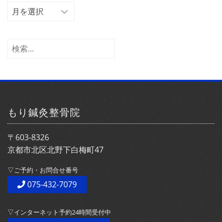
ア
ー
カ
イ
検
ブ
索:
もり鍼灸整骨院
〒603-8326
京都市北区北野下白梅町47
▽ご予約・お問合せ番号
075-432-7079
▽インターネット予約24時間受付中