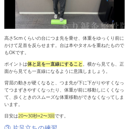
高さ5cmくらいの台につま先を乗せ、体重をゆっくり前に
かけて足首を反らせます。台は本やタオルを重ねたもので
もOKです。
ポイントは
体と足を一直線にすること
。横から見ても、正
面から見ても一直線になるように意識しましょう。
背屈の動きが硬くなると、つま先が下に下がりやすくなっ
てつまずきやすくなったり、体重が前に移動しにくくなっ
て、歩くときのスムーズな体重移動ができなくなってしま
います。
目安は
20〜30秒×2〜3回
です。
③ 片足立ちの練習