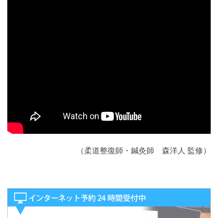
（柔道整復師・鍼灸師 森洋人 監修）