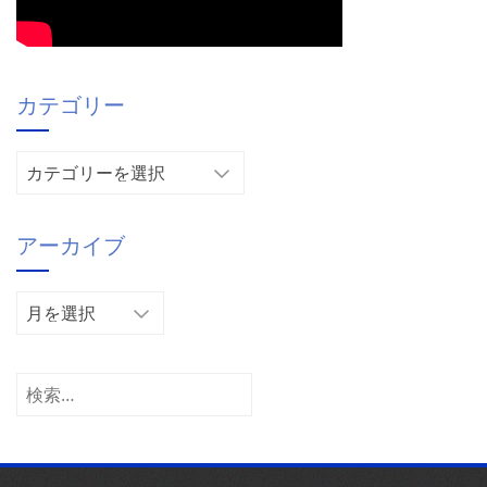
カテゴリー
カ
テ
ゴ
アーカイブ
リ
ー
ア
ー
カ
イ
検
ブ
索: