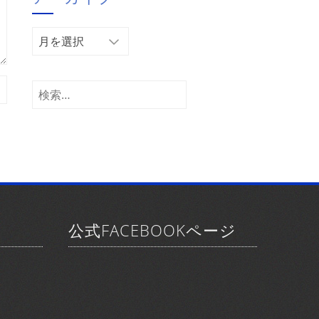
ー
ア
ー
カ
イ
検
ブ
索:
公式FACEBOOKページ