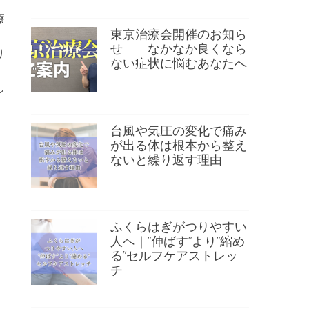
療
東京治療会開催のお知ら
せ——なかなか良くなら
り
ない症状に悩むあなたへ
し
台風や気圧の変化で痛み
が出る体は根本から整え
ないと繰り返す理由
ふくらはぎがつりやすい
人へ｜”伸ばす”より”縮め
る”セルフケアストレッ
チ
）