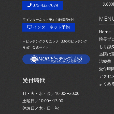
9,8
075-432-7079
MEN
▽インターネット予約24時間受付中
インターネット予約
Home
院長プ
▽ピッチングクリニック【MORIピッチング
もり鍼
ラボ】公式サイト
当院は
治療費
受付時
アクセ
受付時間
よくあ
月・火・水・金／10:00〜20:00
土曜日／10:00〜13:00
休診日／木・日・祝