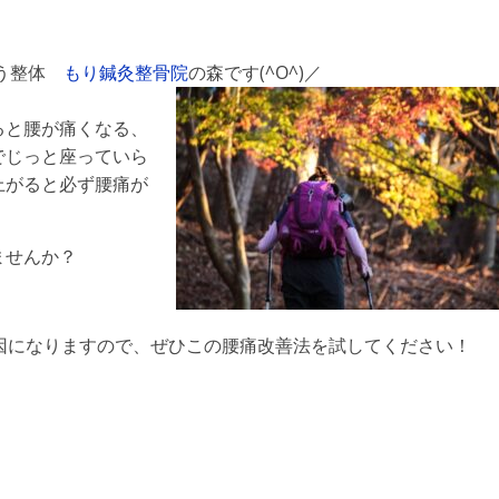
ゅう整体
もり鍼灸整骨院
の森です(^O^)／
ると腰が痛くなる、
でじっと座っていら
上がると必ず腰痛が
ませんか？
因になりますので、ぜひこの腰痛改善法を試してください！