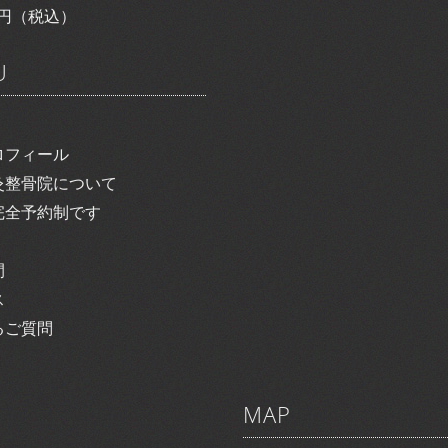
00円（税込）
U
ロフィール
灸整骨院について
完全予約制です
間
ス
るご質問
MAP