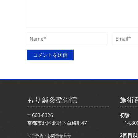
もり鍼灸整骨院
施術
〒603-8326
初診
京都市北区北野下白梅町47
14,
2回目以
▽ご予約・お問合せ番号