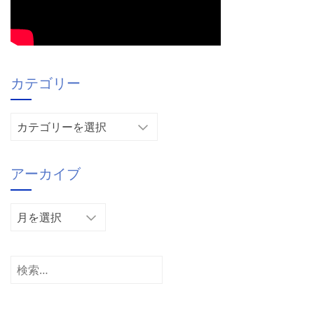
カテゴリー
カ
テ
ゴ
アーカイブ
リ
ー
ア
ー
カ
イ
検
ブ
索: