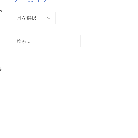
ー
で
ア
ー
カ
イ
検
ブ
索:
良
）