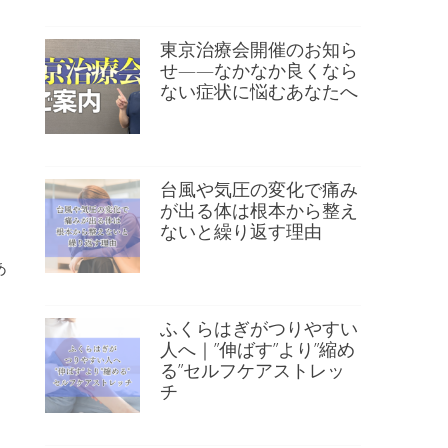
東京治療会開催のお知ら
せ——なかなか良くなら
ない症状に悩むあなたへ
台風や気圧の変化で痛み
が出る体は根本から整え
ないと繰り返す理由
あ
ふくらはぎがつりやすい
人へ｜”伸ばす”より”縮め
る”セルフケアストレッ
チ