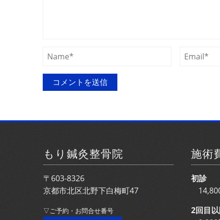
もり鍼灸整骨院
施術
〒603-8326
初診
京都市北区北野下白梅町47
14,
2回目以
▽ご予約・お問合せ番号