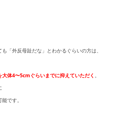
ても「外反母趾だな」とわかるぐらいの方は、
を大体4〜5cmぐらいまでに抑えていただく
。
に
可能です。