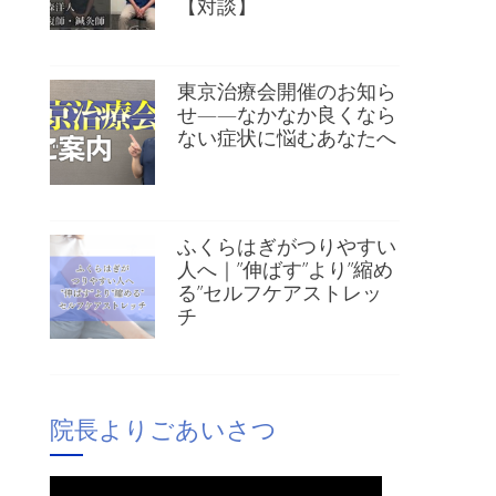
【対談】
東京治療会開催のお知ら
せ——なかなか良くなら
ない症状に悩むあなたへ
ふくらはぎがつりやすい
人へ｜”伸ばす”より”縮め
る”セルフケアストレッ
チ
院長よりごあいさつ