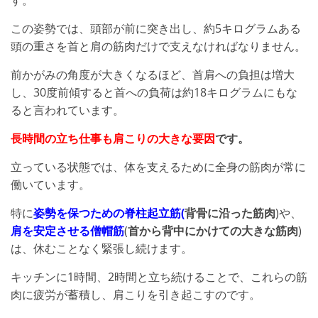
す。
この姿勢では、頭部が前に突き出し、約5キログラムある
頭の重さを首と肩の筋肉だけで支えなければなりません。
前かがみの角度が大きくなるほど、首肩への負担は増大
し、30度前傾すると首への負荷は約18キログラムにもな
ると言われています。
長時間の立ち仕事も肩こりの大きな要因
です。
立っている状態では、体を支えるために全身の筋肉が常に
働いています。
特に
姿勢を保つための脊柱起立筋(
背骨に沿った筋肉
)や、
肩を安定させる僧帽筋
(
首から背中にかけての大きな筋肉
)
は、休むことなく緊張し続けます。
キッチンに1時間、2時間と立ち続けることで、これらの筋
肉に疲労が蓄積し、肩こりを引き起こすのです。