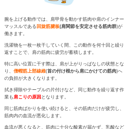
腕を上げる動作では、肩甲骨を動かす筋肉や肩のインナー
マッスルである
回旋筋腱板
(肩関節を安定させる筋肉群
)が
働きます。
洗濯物を一枚一枚干していく間、この動作を何十回と繰り
返すことで、肩の筋肉に疲労が蓄積します。
特に高い位置に干す際は、肩が上がりっぱなしの状態とな
り、
僧帽筋上部線維
(
首の付け根から肩にかけての筋肉
)へ
の負担が大きくなります。
拭き掃除やテーブルの片付けなど、同じ動作を繰り返す作
業も
肩こりの原因
となります。
同じ筋肉ばかりを使い続けると、その筋肉だけが疲労し、
筋肉内の血流が悪化します。
血流が悪くなると、筋肉に十分な酸素が届かず、乳酸など