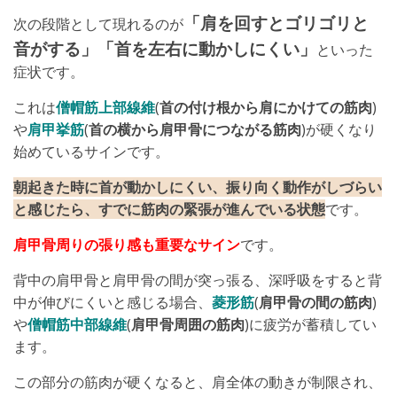
「肩を回すとゴリゴリと
次の段階として現れるのが
音がする」「首を左右に動かしにくい」
といった
症状です。
これは
僧帽筋上部線維
(
首の付け根から肩にかけての筋肉
)
や
肩甲挙筋
(
首の横から肩甲骨につながる筋肉
)が硬くなり
始めているサインです。
朝起きた時に首が動かしにくい、振り向く動作がしづらい
と感じたら、すでに筋肉の緊張が進んでいる状態
です。
肩甲骨周りの張り感も重要なサイン
です。
背中の肩甲骨と肩甲骨の間が突っ張る、深呼吸をすると背
中が伸びにくいと感じる場合、
菱形筋
(
肩甲骨の間の筋肉
)
や
僧帽筋中部線維
(
肩甲骨周囲の筋肉
)に疲労が蓄積してい
ます。
この部分の筋肉が硬くなると、肩全体の動きが制限され、