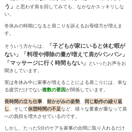
う」
と思わず肩を回してみても、なかなかスッキリしな
い。
冬休みの時期になると肩こりを訴えるお母様方が増えま
す。
「子どもが家にいると休む暇が
そういう方からは、
ない」「料理や掃除の量が増えて肩がパンパン」
「マッサージに行く時間もない」
といったお声をお
聞きしています。
実は冬休み中に家事が増えることによる肩こりには、単な
る疲労だけでない
複数の要因
が関係しています。
長時間の立ち仕事
、
前かがみの姿勢
、
同じ動作の繰り返
し
、そして
休憩時間の不足
など、様々な要素が重なって肩
への負担を増大させているのです。
しかし、たった5分のケアを家事の合間に取り入れるだけ