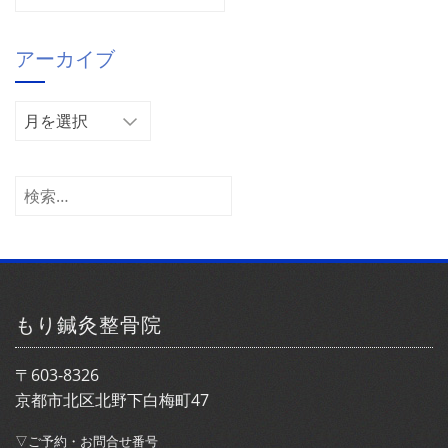
テ
ゴ
アーカイブ
リ
ー
ア
ー
カ
イ
検
ブ
索:
もり鍼灸整骨院
〒603-8326
京都市北区北野下白梅町47
▽ご予約・お問合せ番号