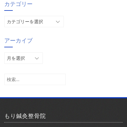
カテゴリー
カ
テ
ゴ
アーカイブ
リ
ー
ア
ー
カ
イ
検
ブ
索:
もり鍼灸整骨院