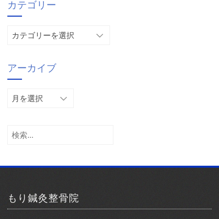
カテゴリー
カ
テ
ゴ
アーカイブ
リ
ー
ア
ー
カ
イ
検
ブ
索:
もり鍼灸整骨院