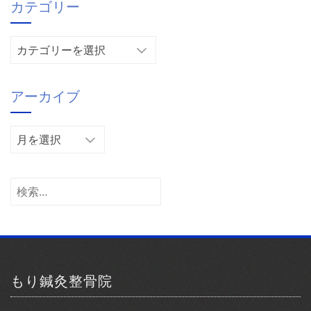
カテゴリー
カ
テ
ゴ
アーカイブ
リ
ー
ア
ー
カ
イ
検
ブ
索:
もり鍼灸整骨院