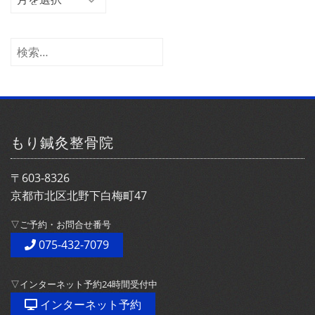
ー
カ
イ
検
ブ
索:
もり鍼灸整骨院
〒603-8326
京都市北区北野下白梅町47
▽ご予約・お問合せ番号
075-432-7079
▽インターネット予約24時間受付中
インターネット予約