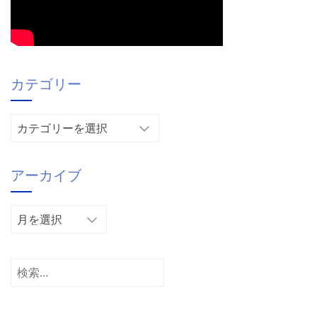
カテゴリー
カ
テ
ゴ
アーカイブ
リ
ー
ア
ー
カ
イ
検
ブ
索: