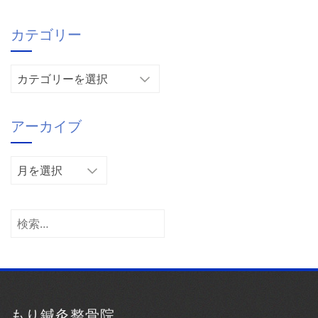
カテゴリー
カ
テ
ゴ
アーカイブ
リ
ー
ア
ー
カ
イ
検
ブ
索:
もり鍼灸整骨院