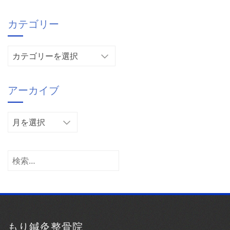
カテゴリー
カ
テ
ゴ
アーカイブ
リ
ー
ア
ー
カ
イ
検
ブ
索:
もり鍼灸整骨院