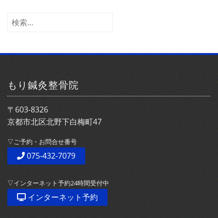
カ
イ
検
ブ
索:
もり鍼灸整骨院
〒603-8326
京都市北区北野下白梅町47
▽ご予約・お問合せ番号
075-432-7079
▽インターネット予約24時間受付中
インターネット予約