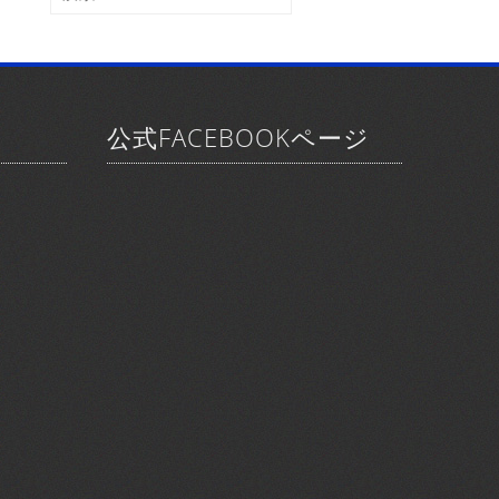
ブ
索:
公式FACEBOOKページ