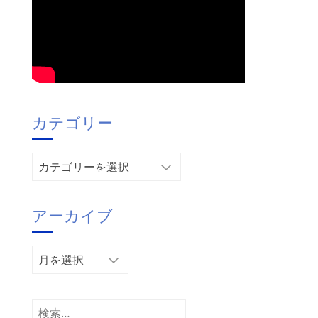
カテゴリー
カ
テ
ゴ
アーカイブ
リ
ー
ア
ー
カ
イ
検