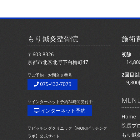
もり鍼灸整骨院
施術
〒603-8326
初診
京都市北区北野下白梅町47
14,
2回目以
▽ご予約・お問合せ番号
9,8
075-432-7079
MEN
▽インターネット予約24時間受付中
インターネット予約
Home
院長プ
▽ピッチングクリニック【MORIピッチング
もり鍼
ラボ】公式サイト