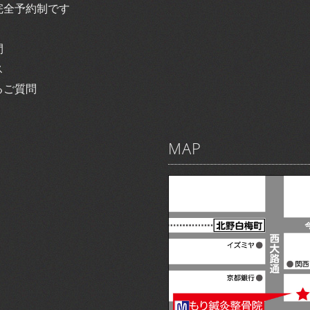
完全予約制です
間
ス
るご質問
MAP