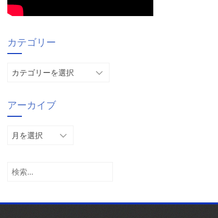
カテゴリー
カ
テ
ゴ
アーカイブ
リ
ー
ア
ー
カ
イ
検
ブ
索: