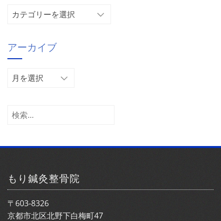
カ
テ
ゴ
アーカイブ
リ
ー
ア
ー
カ
イ
検
ブ
索:
もり鍼灸整骨院
〒603-8326
京都市北区北野下白梅町47