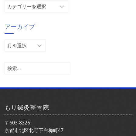
カ
テ
ゴ
アーカイブ
リ
ー
ア
ー
カ
イ
検
ブ
索:
もり鍼灸整骨院
〒603-8326
京都市北区北野下白梅町47