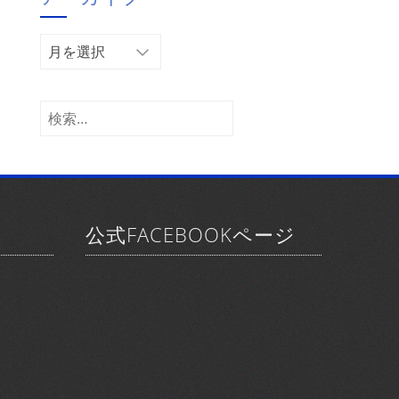
ー
ア
ー
カ
イ
検
ブ
索:
公式FACEBOOKページ