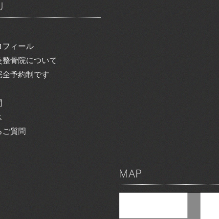
U
ロフィール
灸整骨院について
完全予約制です
間
ス
るご質問
MAP