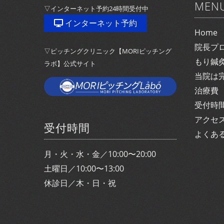
MEN
▽インターネット予約24時間受付中
インターネット予約
Home
院長プ
▽ピッチングクリニック【MORIピッチング
もり鍼
ラボ】公式サイト
当院は
治療費
受付時
アクセ
受付時間
よくあ
月・火・水・金／10:00〜20:00
土曜日／10:00〜13:00
休診日／木・日・祝