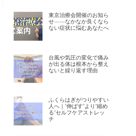
東京治療会開催のお知ら
せ——なかなか良くなら
ない症状に悩むあなたへ
台風や気圧の変化で痛み
が出る体は根本から整え
ないと繰り返す理由
ふくらはぎがつりやすい
人へ｜”伸ばす”より”縮め
る”セルフケアストレッ
チ