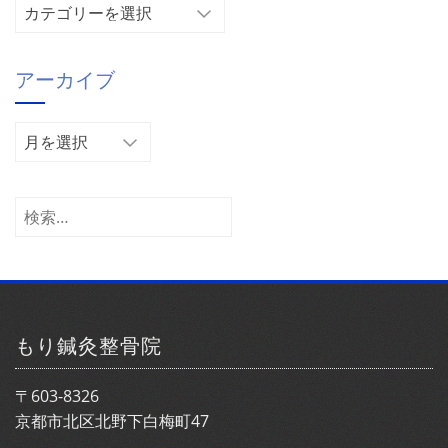
カ
テ
ゴ
アーカイブ
リ
ー
ア
ー
カ
イ
検
ブ
索:
もり鍼灸整骨院
〒603-8326
京都市北区北野下白梅町47