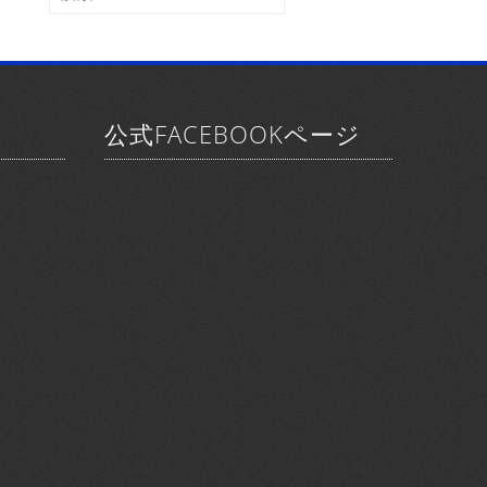
ブ
索:
公式FACEBOOKページ