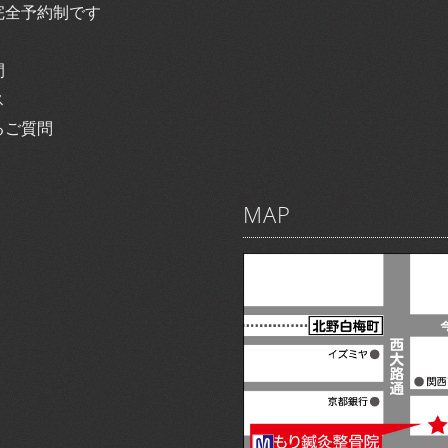
完全予約制です
間
ス
るご質問
MAP