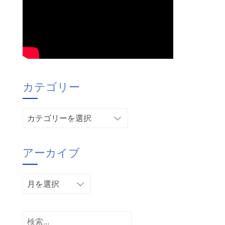
カテゴリー
カ
テ
ゴ
アーカイブ
リ
ー
ア
ー
カ
イ
検