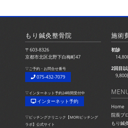
もり鍼灸整骨院
施術
〒603-8326
初診
京都市北区北野下白梅町47
14,
2回目以
▽ご予約・お問合せ番号
9,8
075-432-7079
MEN
▽インターネット予約24時間受付中
インターネット予約
Home
院長プ
▽ピッチングクリニック【MORIピッチング
もり鍼
ラボ】公式サイト