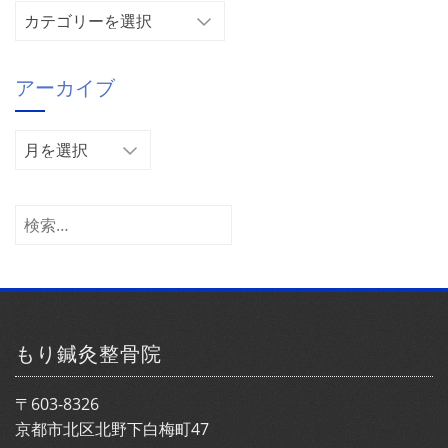
カ
テ
ゴ
アーカイブ
リ
ー
ア
ー
カ
イ
検
ブ
索:
もり鍼灸整骨院
〒603-8326
京都市北区北野下白梅町47