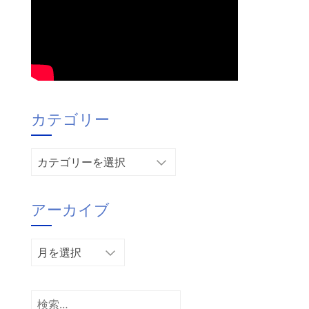
カテゴリー
カ
テ
ゴ
アーカイブ
リ
ー
ア
ー
カ
イ
検