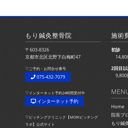
もり鍼灸整骨院
施術
〒603-8326
初診
京都市北区北野下白梅町47
14,
2回目以
▽ご予約・お問合せ番号
9,8
075-432-7079
MEN
▽インターネット予約24時間受付中
インターネット予約
Home
院長プ
▽ピッチングクリニック【MORIピッチング
もり鍼
ラボ】公式サイト