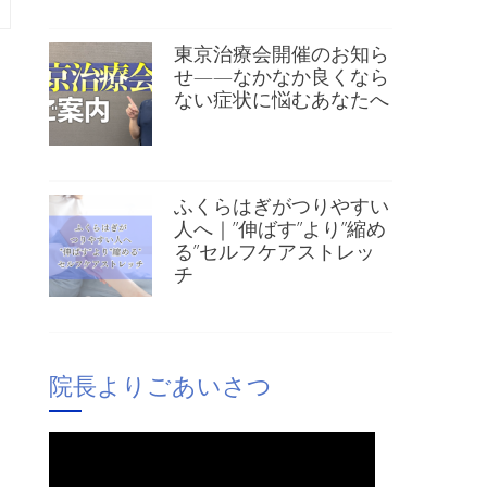
東京治療会開催のお知ら
せ——なかなか良くなら
ない症状に悩むあなたへ
ふくらはぎがつりやすい
人へ｜”伸ばす”より”縮め
る”セルフケアストレッ
チ
院長よりごあいさつ