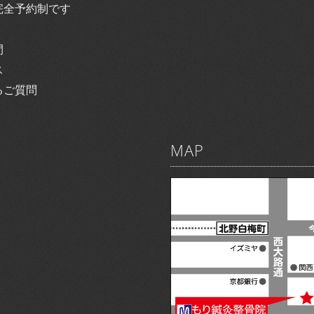
完全予約制です
間
ス
るご質問
MAP