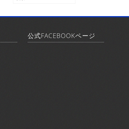
ブ
索:
公式FACEBOOKページ