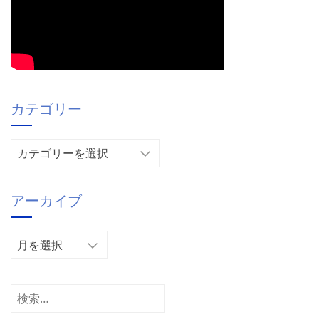
カテゴリー
カ
テ
ゴ
アーカイブ
リ
ー
ア
ー
カ
イ
検
ブ
索: