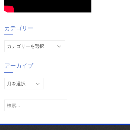
カテゴリー
カ
テ
ゴ
アーカイブ
リ
ー
ア
ー
カ
イ
検
ブ
索: