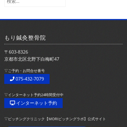
ブ
索:
もり鍼灸整骨院
〒603-8326
京都市北区北野下白梅町47
▽ご予約・お問合せ番号
075-432-7079
▽インターネット予約24時間受付中
インターネット予約
▽ピッチングクリニック【MORIピッチングラボ】公式サイト