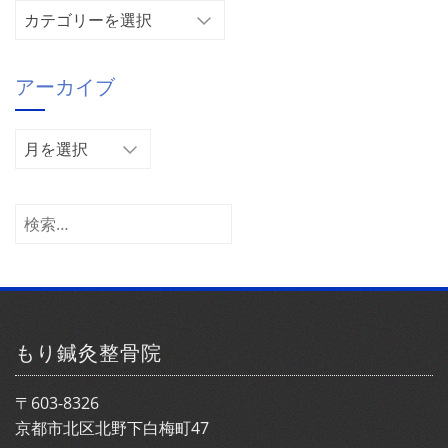
カ
テ
ゴ
アーカイブ
リ
ー
ア
ー
カ
イ
検
ブ
索:
もり鍼灸整骨院
〒603-8326
京都市北区北野下白梅町47