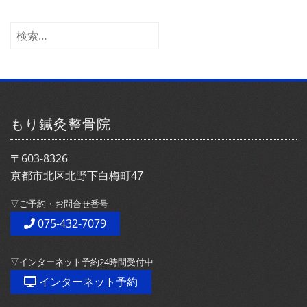
カ
イ
検
ブ
索:
もり鍼灸整骨院
〒603-8326
京都市北区北野下白梅町47
▽ご予約・お問合せ番号
075-432-7079
▽インターネット予約24時間受付中
インターネット予約