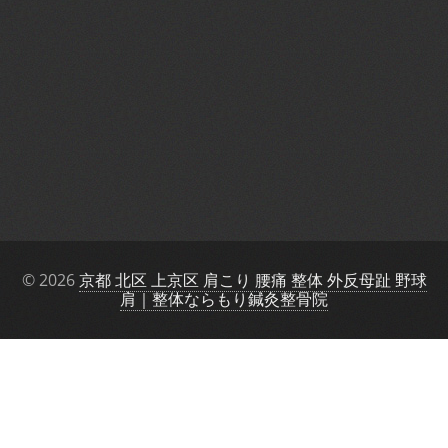
© 2026
京都 北区 上京区 肩こり 腰痛 整体 外反母趾 野球
肩｜整体ならもり鍼灸整骨院