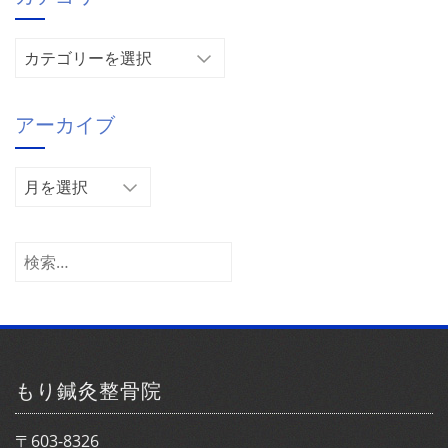
カ
テ
ゴ
アーカイブ
リ
ー
ア
ー
カ
イ
検
ブ
索:
もり鍼灸整骨院
〒603-8326