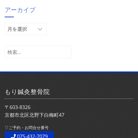
ゴ
アーカイブ
リ
ー
ア
ー
カ
イ
検
ブ
索:
もり鍼灸整骨院
〒603-8326
京都市北区北野下白梅町47
▽ご予約・お問合せ番号
075-432-7079